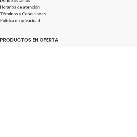
Donde estamos
Horarios de atención
Términos y Condiciones
Política de privacidad
PRODUCTOS EN OFERTA
La Biblia para todos los niños
$
19.700
$
20.700
Biblia ilustrada para niños, un camino de iniciación
$
19.700
$
20.700
La Biblia contada a los niños
$
19.700
$
20.700
Ver todos